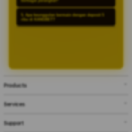
permainan yang beragam, akses
berbagai perangkat?
melalui menu pembayaran yang
halaman yang ringan, proses
Ya, KANGBET menggunakan tampilan
tersedia.
5. Apa keunggulan bermain dengan deposit 5
transaksi praktis, serta susunan
responsif sehingga seluruh menu
ribu di KANGBET?
menu yang memudahkan pengguna
permainan dan transaksi tetap
KANGBET menghadirkan nominal
menemukan pilihan favorit.
nyaman diakses melalui smartphone,
deposit yang terjangkau, pilihan
tablet, laptop, maupun desktop.
permainan lengkap, akses cepat,
navigasi sederhana, serta layanan
yang tersedia untuk membantu
kebutuhan pengguna.
Products
Services
KANGBET
SLOT DEPO 5K
Support
AppleCare+
SLOT DEPO