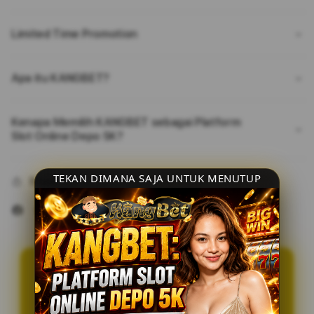
Depo
Dep
5k
5k
Limited Time Promotion
Resmi
Resm
Deposit
Depo
5
5
Apa itu KANGBET?
Ribu
Ribu
Gampang
Gam
Menang
Men
Kenapa Memilih KANGBET sebagai Platform
2026
2026
Slot Online Depo 5K?
TEKAN DIMANA SAJA UNTUK MENUTUP
Share
KANGBET: Platform Slot
Online Depo 5k Resmi Deposit