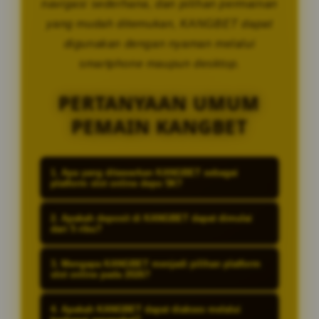
navigasi sederhana, dan pilihan permainan
yang mudah ditemukan, KANGBET dapat
digunakan dengan nyaman melalui
smartphone maupun desktop.
PERTANYAAN UMUM
PEMAIN KANGBET
1. Apa yang ditawarkan KANGBET sebagai
platform slot online depo 5K?
KANGBET menghadirkan beragam
2. Apakah deposit di KANGBET dapat dimulai
pilihan permainan online dengan
dari 5 ribu?
deposit mulai dari 5 ribu melalui
Ya, KANGBET menyediakan pilihan
3. Mengapa KANGBET menjadi pilihan platform
sistem modern, tampilan responsif,
deposit mulai dari 5 ribu sehingga
slot online pada 2026?
serta navigasi yang mudah
pengguna dapat menentukan
KANGBET menawarkan koleksi
digunakan sepanjang 2026.
4. Apakah KANGBET dapat diakses melalui
nominal transaksi sesuai kebutuhan