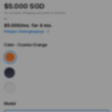
$5.000 SGD
Tax included.
Shipping
calculated at checkout.
or
$5.000
/mo. for 4 mo.
Pelajari Selengkapnya
Color
- Cosmic Orange
Model