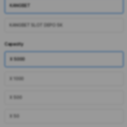
KANGBET
KANGBET SLOT DEPO 5K
Capacity
X 5000
X 1000
X 500
X 50