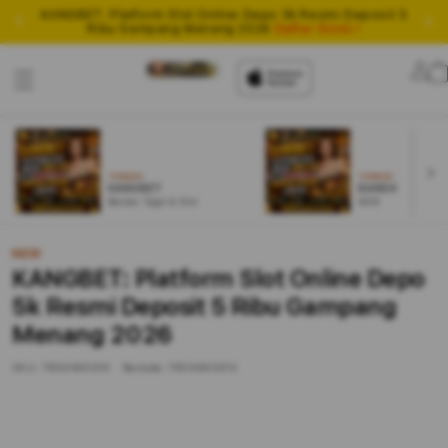
KANGBET: Platform Slot Online Depo 5k Resmi Deposit 5
Ribu Gampang Menang 2026
Daftar Disini !
Lo
in
TERBARU
TERBARU
KANGBET
BANDAR ONLINE
Bandar Togel & Slot
NEW
NEW
KANGBET: Platform Slot Online Depo
5k Resmi Deposit 5 Ribu Gampang
Menang 2026
SKU:
7854960410
Barcode:
7854960410