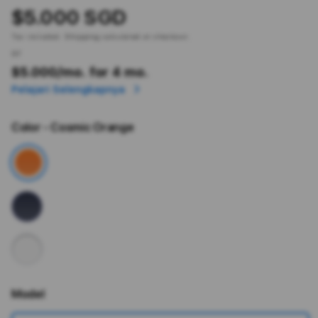
$5.000 SGD
Tax included.
Shipping
calculated at checkout.
or
$5.000
/mo. for 4 mo.
Pelajari Selengkapnya
Color
- Cosmic Orange
Model