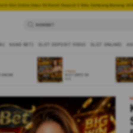
form Slot Online Depo 5k Resmi Deposit 5 Ribu Gampang Menang 20
K|
KANG BET|
SLOT DEPOSIT 5000|
SLOT ONLINE|
AK
TERBARU
 ONLINE
SLOT DEPO 5K
NEW
N