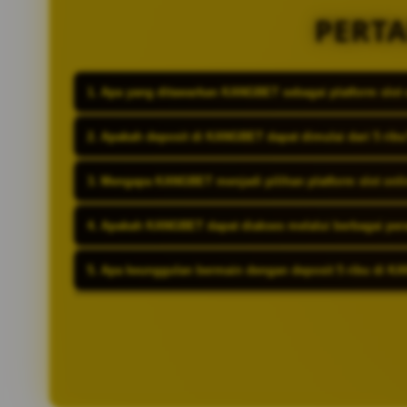
PERT
1. Apa yang ditawarkan KANGBET sebagai platform slot
KANGBET menghadirkan beragam pilihan pe
2. Apakah deposit di KANGBET dapat dimulai dari 5 rib
serta navigasi yang mudah digunakan sepa
Ya, KANGBET menyediakan pilihan deposi
3. Mengapa KANGBET menjadi pilihan platform slot onl
melalui menu pembayaran yang tersedia.
KANGBET menawarkan koleksi permainan y
4. Apakah KANGBET dapat diakses melalui berbagai per
memudahkan pengguna menemukan pilihan
Ya, KANGBET menggunakan tampilan respon
5. Apa keunggulan bermain dengan deposit 5 ribu di 
tablet, laptop, maupun desktop.
KANGBET menghadirkan nominal deposit yan
tersedia untuk membantu kebutuhan peng