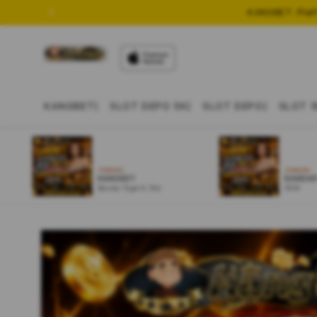
KANGBET: Plat
KANGBET|
SLOT DEPO 5K|
SLOT DEPO|
SLOT 5
TERBARU
TERBARU
KANGBET
BANDAR
Bandar Togel & Slot
NEW
Skip to
product
information