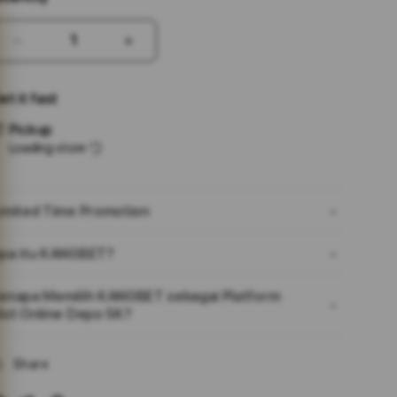
Decrease
Increase
quantity
quantity
for
for
et it fast
KANGBET:
KANGBET:
Platform
Platform
Pickup
Slot
Slot
Loading store
Online
Online
Depo
Depo
5k
5k
imited Time Promotion
Resmi
Resmi
Deposit
Deposit
5
5
pa itu KANGBET?
Ribu
Ribu
Gampang
Gampang
enapa Memilih KANGBET sebagai Platform
Menang
Menang
lot Online Depo 5K?
2026
2026
Share