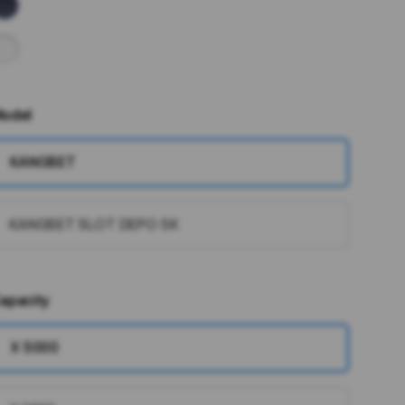
odel
KANGBET
KANGBET SLOT DEPO 5K
apacity
X 5000