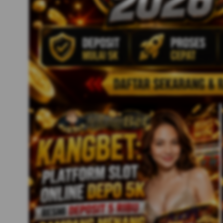
Open
media
1
in
modal