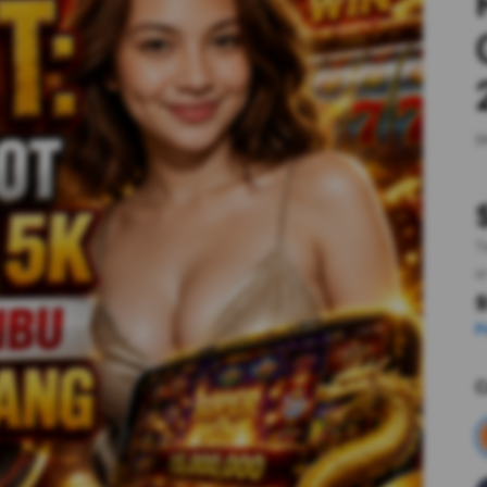
S
T
o
$
P
C