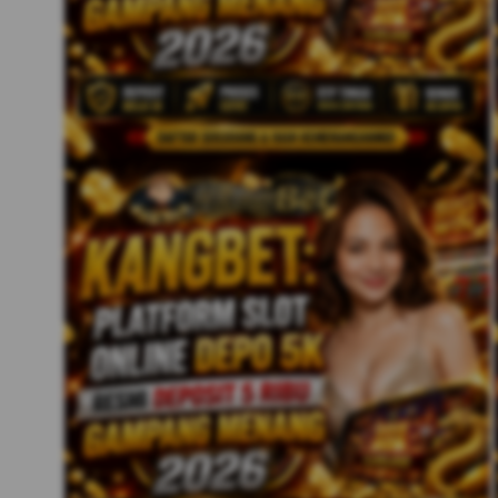
Open
media
2
in
modal