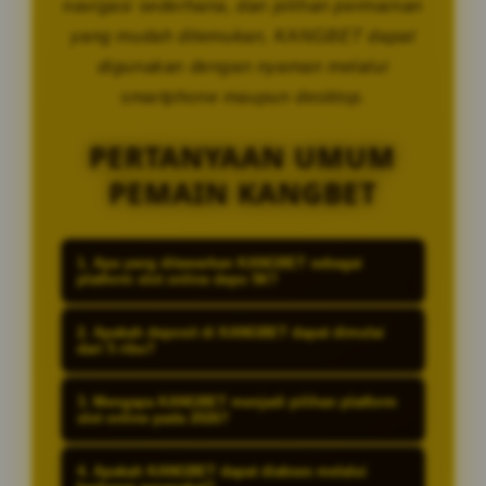
navigasi sederhana, dan pilihan permainan
yang mudah ditemukan, KANGBET dapat
digunakan dengan nyaman melalui
smartphone maupun desktop.
PERTANYAAN UMUM
PEMAIN KANGBET
1. Apa yang ditawarkan KANGBET sebagai
platform slot online depo 5K?
KANGBET menghadirkan beragam
2. Apakah deposit di KANGBET dapat dimulai
pilihan permainan online dengan
dari 5 ribu?
deposit mulai dari 5 ribu melalui
Ya, KANGBET menyediakan pilihan
3. Mengapa KANGBET menjadi pilihan platform
sistem modern, tampilan responsif,
deposit mulai dari 5 ribu sehingga
slot online pada 2026?
serta navigasi yang mudah
pengguna dapat menentukan
KANGBET menawarkan koleksi
digunakan sepanjang 2026.
4. Apakah KANGBET dapat diakses melalui
nominal transaksi sesuai kebutuhan