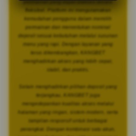
permainan yang dapat diakses secara
fleksibel. Platform ini mengutamakan
kemudahan pengguna dalam memilih
permainan dan menentukan nominal
deposit sesuai kebutuhan melalui susunan
menu yang rapi. Dengan layanan yang
terus dikembangkan, KANGBET
menghadirkan akses yang lebih cepat,
stabil, dan praktis.
Selain menghadirkan pilihan deposit yang
terjangkau, KANGBET juga
mengedepankan kualitas akses melalui
halaman yang ringan, sistem modern, serta
tampilan responsif untuk berbagai
perangkat. Dengan kombinasi satu akun,